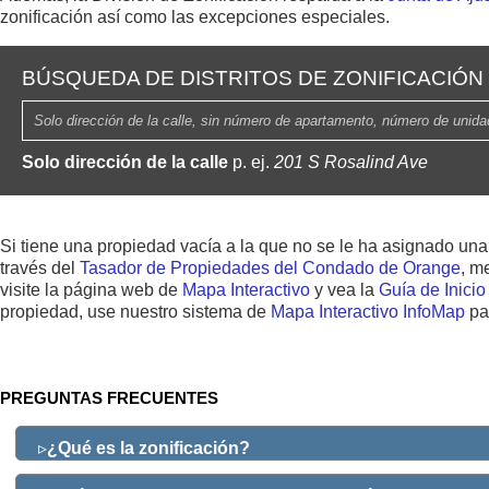
zonificación así como las excepciones especiales.
BÚSQUEDA DE DISTRITOS DE ZONIFICACIÓN
Solo dirección de la calle
p. ej.
201 S Rosalind Ave
Si tiene una propiedad vacía a la que no se le ha asignado una 
través del
Tasador de Propiedades del Condado de Orange
, m
visite la página web de
Mapa Interactivo
y vea la
Guía de Inici
propiedad, use nuestro sistema de
Mapa Interactivo InfoMap
par
PREGUNTAS FRECUENTES
▹
¿Qué es la zonificación?