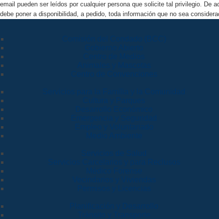
email pueden ser leídos por cualquier persona que solicite tal privilegio. De
debe poner a disponibilidad, a pedido, toda información que no sea consider
Comisión del Condado (BCC)
Gobierno Abierto
Centro de Medios
Animales y Mascotas
Centro de Convenciones
Servicios para la Familia y la Comunidad
Cultura y Parques
Desarrollo Económico
Emergencia y Seguridad
Empleo y Voluntariado
Medio Ambiente
Servicios de Salud
Servicios Carcelarios y para Reclusos
Médico Forense
Vecindarios y Viviendas
Permisos y Licencias
Planificación y Desarrollo
Tránsito y Transporte