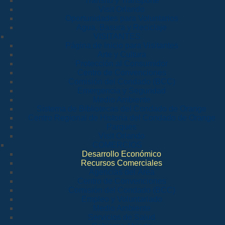
Tránsito y Transporte
Visit Orlando
Oportunidades para Voluntarios
Agua, Basura y Reciclaje
VISITANTES
Página de Inicio para Visitantes
Arte y Cultura
Protección al Consumidor
Centro de Convenciones
Comisión del Condado (BCC)
Emergencia y Seguridad
Medio Ambiente
Sistema de Bibliotecas del Condado de Orange
Centro Regional de Historia del Condado de Orange
Parques
Visit Orlando
COMERCIOS
Desarrollo Económico
Recursos Comerciales
Agencias del Área
Centro de Convenciones
Comisión del Condado (BCC)
Empleo y Voluntariado
Medio Ambiente
Servicios de Salud