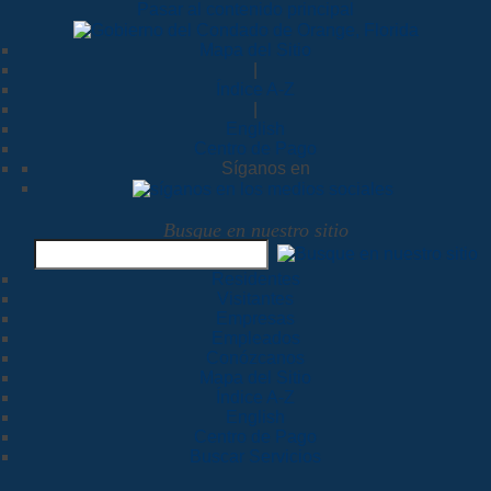
Pasar al contenido principal
Mapa del Sitio
|
Índice A-Z
|
English
Centro de Pago
Síganos en
Busque en nuestro sitio
Residentes
Visitantes
Empresas
Empleados
Conózcanos
Mapa del Sitio
Índice A-Z
English
Centro de Pago
Buscar Servicios