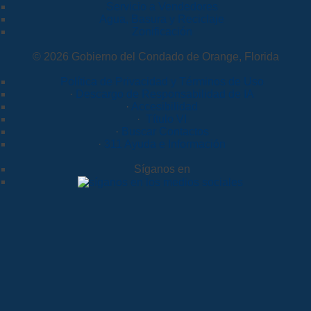
Servicio a Vendedores
Agua, Basura y Reciclaje
Zonificación
© 2026 Gobierno del Condado de Orange, Florida
Política de Privacidad y Términos de Uso
·
Descargo de Responsabilidad de IA
·
Accesibilidad
·
Título VI
·
Buscar Contactos
·
311 Ayuda e Información
Síganos en