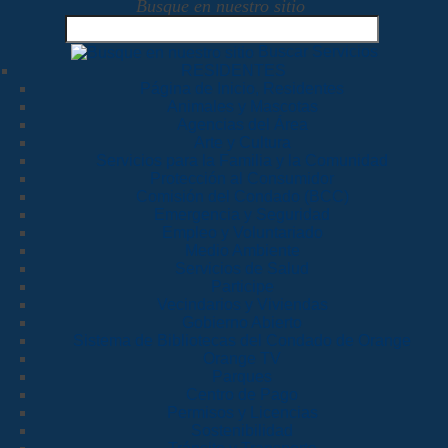
Busque en nuestro sitio
Buscar Servicios
RESIDENTES
Página de Inicio, Residentes
Animales y Mascotas
Agencias del Área
Arte y Cultura
Servicios para la Familia y la Comunidad
Protección al Consumidor
Comisión del Condado (BCC)
Emergencia y Seguridad
Empleo y Voluntariado
Medio Ambiente
Servicios de Salud
Participe
Vecindarios y Viviendas
Gobierno Abierto
Sistema de Bibliotecas del Condado de Orange
Orange TV
Parques
Centro de Pago
Permisos y Licencias
Sostenibilidad