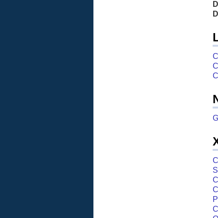
D
D
C
C
C
G
C
S
C
C
P
C