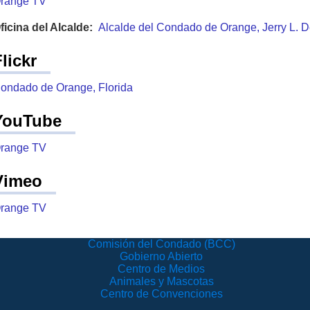
range TV
ficina del Alcalde:
Alcalde del Condado de Orange, Jerry L.
Flickr
ondado de Orange, Florida
YouTube
range TV
Vimeo
range TV
Comisión del Condado (BCC)
Gobierno Abierto
Centro de Medios
Animales y Mascotas
Centro de Convenciones