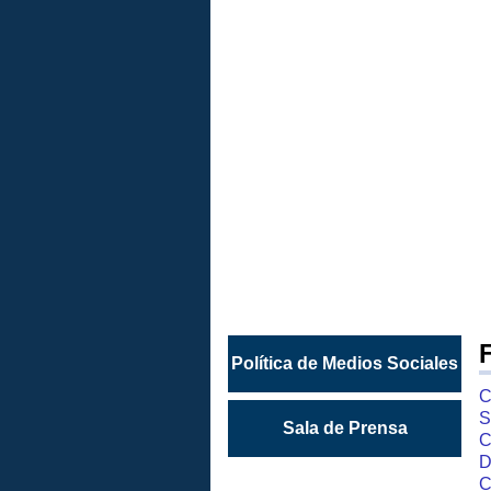
MEDIOS
SOCIALE
Comuníquese
con
el
Condado
de
Orange
Política de Medios Sociales
C
S
Sala de Prensa
C
D
C