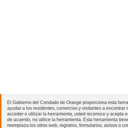
de
Orange
Términos
de
Uso
y
Descargo
de
Responsabilidad
El Gobierno del Condado de Orange proporciona esta herrami
ayudar a los residentes, comercios y visitantes a encontrar
acceder o utilizar la herramienta, usted reconoce y acepta
de acuerdo, no utilice la herramienta. Esta herramienta tie
reemplaza los sitios web, registros, formularios, avisos o 