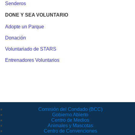
Senderos
DONE Y SEA VOLUNTARIO
Adopte un Parque
Donación
Voluntariado de STARS
Entrenadores Voluntarios
Comisión del Condado (BCC)
Gobierno Abierto
Centro de Medios
Animales y Mascotas
Centro de Convenciones