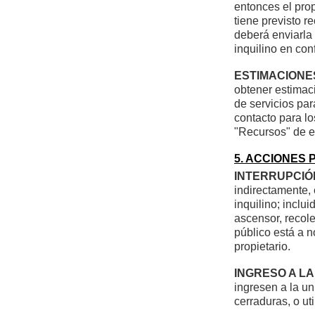
entonces el prop
tiene previsto r
deberá enviarla 
inquilino en con
ESTIMACIONES
obtener estimaci
de servicios par
contacto para l
"Recursos" de es
5. ACCIONES 
INTERRUPCIÓ
indirectamente, 
inquilino; inclui
ascensor, recole
público está a n
propietario.
INGRESO A LA
ingresen a la un
cerraduras, o ut