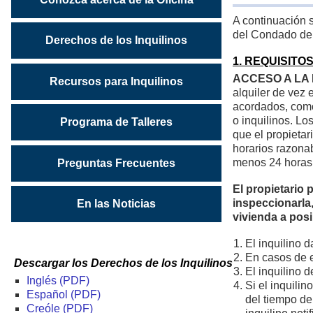
A continuación 
del Condado de 
Derechos de los Inquilinos
1. REQUISITO
ACCESO A LA
Recursos para Inquilinos
alquiler de vez 
acordados, como
o inquilinos. Lo
Programa de Talleres
que el propietar
horarios razonab
menos 24 horas 
Preguntas Frecuentes
El propietario 
inspeccionarla,
En las Noticias
vivienda a pos
El inquilino 
En casos de 
Descargar los Derechos de los Inquilinos
El inquilino 
Inglés (PDF)
Si el inquili
Español (PDF)
del tiempo de 
Creóle (PDF)