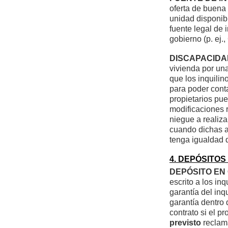
oferta de buena 
unidad disponib
fuente legal de 
gobierno (p. ej.
DISCAPACIDA
vivienda por una
que los inquili
para poder conta
propietarios pue
modificaciones r
niegue a realiza
cuando dichas a
tenga igualdad d
4. DEPÓSITOS
DEPÓSITO EN
escrito a los in
garantía del inq
garantía dentro 
contrato si el pr
previsto
reclama