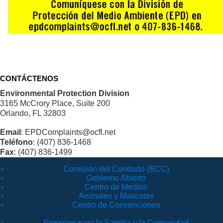
CONTÁCTENOS
Environmental Protection Division
3165 McCrory Place, Suite 200
Orlando, FL 32803
Email
: EPDComplaints@ocfl.net
Teléfono
: (407) 836-1468
Fax
: (407) 836-1499
Comisión del Condado (BCC)
Gobierno Abierto
Centro de Medios
Animales y Mascotas
Centro de Convenciones
Servicios para la Familia y la Comunidad