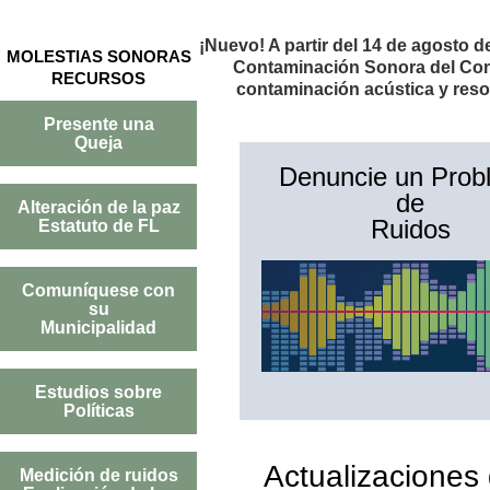
¡Nuevo! A partir del 14 de agosto 
MOLESTIAS SONORAS
Contaminación Sonora del Conda
RECURSOS
contaminación acústica y resol
Presente una
Queja
Denuncie un Prob
de
Alteración de la paz
Ruidos
Estatuto de FL
Comuníquese con
su
Municipalidad
Estudios sobre
Políticas
Actualizaciones
Medición de ruidos