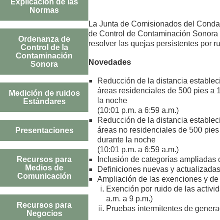
Explicación de las
Normas
La Junta de Comisionados del Condad
de Control de Contaminación Sonora (C
Ordenanza de
resolver las quejas persistentes por
Control de la
Contaminación
Novedades
Sonora
Reducción de la distancia estable
áreas residenciales de 500 pies a 1
Medición de ruidos
la noche
Estándares
(10:01 p.m. a 6:59 a.m.)
Reducción de la distancia estable
Presentaciones
áreas no residenciales de 500 pies 
durante la noche
(10:01 p.m. a 6:59 a.m.)
Recursos para
Inclusión de categorías ampliadas 
Medios de
Definiciones nuevas y actualizada
Comunicación
Ampliación de las exenciones y de 
Exención por ruido de las activ
a.m. a 9 p.m.)
Recursos para
Pruebas intermitentes de generad
Negocios