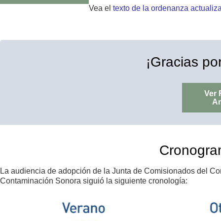
Vea el
texto de la ordenanza actualiz
¡Gracias por
Ver
An
Cronogra
La audiencia de adopción de la Junta de Comisionados del Co
Contaminación Sonora siguió la siguiente cronología: