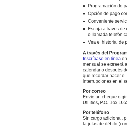
Programación de p
Opción de pago co
Conveniente servic
Escoja a través de 
o llamada telefónic
Vea el historial de
A través del Progra
Inscríbase en línea
en
mensual se extraerá a
calendario después de
que recordar hacer el 
interrupciones en el s
Por correo
Envíe un cheque o gir
Utilities, P.O. Box 10
Por teléfono
Sin cargo adicional, 
tarjetas de débito (co