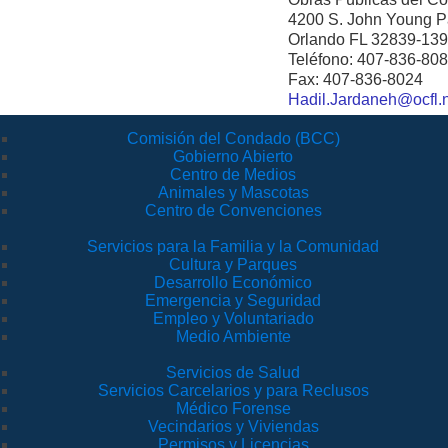
4200 S. John Young 
Orlando FL 32839-13
Teléfono: 407-836-80
Fax: 407-836-8024
Hadil.Jardaneh@ocfl.
Comisión del Condado (BCC)
Gobierno Abierto
Centro de Medios
Animales y Mascotas
Centro de Convenciones
Servicios para la Familia y la Comunidad
Cultura y Parques
Desarrollo Económico
Emergencia y Seguridad
Empleo y Voluntariado
Medio Ambiente
Servicios de Salud
Servicios Carcelarios y para Reclusos
Médico Forense
Vecindarios y Viviendas
Permisos y Licencias