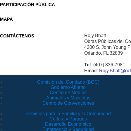
PARTICIPACIÓN PÚBLICA
MAPA
Rojy Bhatt
CONTÁCTENOS
Obras Públicas del C
4200 S. John Young 
Orlando, FL 32839
Tel:
(407) 836-7981
Email:
Rojy.Bhatt@ocf
Comisión del Condado (BCC)
Gobierno Abierto
Centro de Medios
Animales y Mascotas
Centro de Convenciones
Servicios para la Familia y la Comunidad
Cultura y Parques
Desarrollo Económico
Emergencia y Seguridad