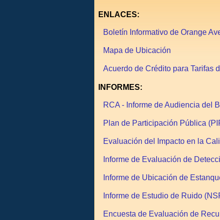
ENLACES:
Boletín Informativo de Orange Av
Mapa de Ubicación
Acuerdo de Crédito para Tarifas 
INFORMES:
RCA - Informe de Audiencia del 
Plan de Participación Pública (PI
Evaluación del Impacto en la Ca
Informe de Evaluación de Detec
Informe de Ubicación de Estanq
Informe de Estudio de Ruido (NS
Encuesta de Evaluación de Recu