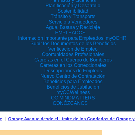
Permisos y Licencias
Planificación y Desarrollo
Sostenibilidad
Tránsito y Transporte
Servicio a Vendedores
Agua, Basura y Reciclaje
EMPLEADOS
Información Importante para Empleados: myOCHR
Subir los Documentos de los Beneficios
Verificación de Empleo
Oportunidades Profesionales
Carreras en el Cuerpo de Bomberos
Carreras en los Correccionales
Descripciones de Empleos
Nuevo Centro de Contratación
Beneficios para Empleados
Beneficios de Jubilación
myOCWellness
OC MINDMATTERS
CONÓZCANOS
|
te
Orange Avenue desde el Límite de los Condados de Orange y 