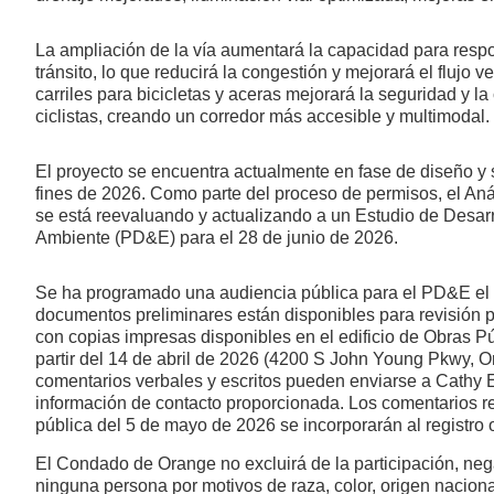
La ampliación de la vía aumentará la capacidad para resp
tránsito, lo que reducirá la congestión y mejorará el flujo v
carriles para bicicletas y aceras mejorará la seguridad y l
ciclistas, creando un corredor más accesible y multimodal.
El proyecto se encuentra actualmente en fase de diseño y
fines de 2026. Como parte del proceso de permisos, el Aná
se está reevaluando y actualizando a un Estudio de Desarr
Ambiente (PD&E) para el 28 de junio de 2026.
Se ha programado una audiencia pública para el PD&E el
documentos preliminares están disponibles para revisión pú
con copias impresas disponibles en el edificio de Obras 
partir del 14 de abril de 2026 (4200 S John Young Pkwy, O
comentarios verbales y escritos pueden enviarse a Cathy E
información de contacto proporcionada. Los comentarios re
pública del 5 de mayo de 2026 se incorporarán al registro o
El Condado de Orange no excluirá de la participación, nega
ninguna persona por motivos de raza, color, origen naciona