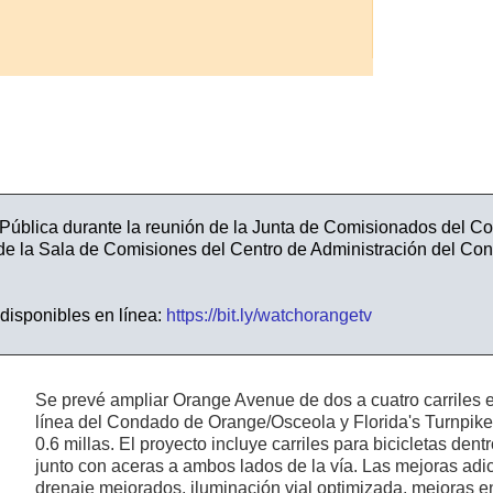
Osceola
hasta
la
autopista
Turnpike
de
la
Florida
Pública durante la reunión de la Junta de Comisionados del Co
de la Sala de Comisiones del Centro de Administración del Co
disponibles en línea:
https://bit.ly/watchorangetv
Se prevé ampliar Orange Avenue de dos a cuatro carriles e
línea del Condado de Orange/Osceola y Florida's Turnpike
0.6 millas. El proyecto incluye carriles para bicicletas den
junto con aceras a ambos lados de la vía. Las mejoras adic
drenaje mejorados, iluminación vial optimizada, mejoras e