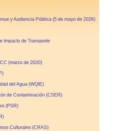
enue y Audiencia Pública (5 de mayo de 2026)
de Impacto de Transporte
Orang
BCC (marzo de 2020)
Avenu
P)
Desde
lidad del Agua (WQIE)
el
límite
ción de Contaminación (CSER)
de
los
ues (PSR)
Condados
de
R)
Orange
rsos Culturales (CRAS)
y