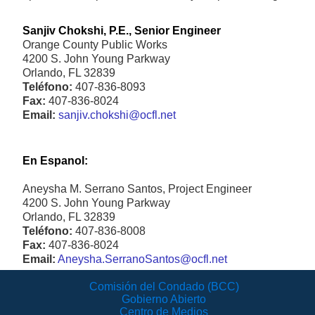
Sanjiv Chokshi, P.E., Senior Engineer
Orange County Public Works
4200 S. John Young Parkway
Orlando, FL 32839
Teléfono:
407-836-8093
Fax:
407-836-8024
Email:
sanjiv.chokshi@ocfl.net
En Espanol:
Aneysha M. Serrano Santos, Project Engineer
4200 S. John Young Parkway
Orlando, FL 32839
Teléfono:
407-836-8008
Fax:
407-836-8024
Email:
Aneysha.SerranoSantos@ocfl.net
Comisión del Condado (BCC)
Gobierno Abierto
Centro de Medios