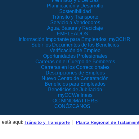
Permisos y Licencias
Planificación y Desarrollo
Sostenibilidad
Tránsito y Transporte
Servicio a Vendedores
Agua, Basura y Reciclaje
EMPLEADOS
Información Importante para Empleados: myOCHR
Subir los Documentos de los Beneficios
Verificación de Empleo
Oportunidades Profesionales
Carreras en el Cuerpo de Bomberos
Carreras en los Correccionales
Descripciones de Empleos
Nuevo Centro de Contratación
Beneficios para Empleados
Beneficios de Jubilación
myOCWellness
OC MINDMATTERS
CONÓZCANOS
 está aquí:
|
Tránsito y Transporte
Planta Regional de Tratamien
Planta Regi