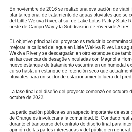
En noviembre de 2016 se realizó una evaluación de viabil
planta regional de tratamiento de aguas pluviales que se co
del Little Wekiva River, al sur de Lake Lotus Park y State 
oeste de Campo Way y la Subdivisión de Riverside Acres.
EL objetivo principal del proyecto es reducir la contaminac
mejorar la calidad del agua en Little Wekiva River. Las agu
Wekiva River y se descargarán en otro estanque que también
en las cuencas de desagüe vinculadas con Magnolia Home
nuevo estanque de tratamiento escurrirá en un humedal exi
curso hasta un estanque de retención seco que actualment
pluviales para un sector de estacionamiento fuera del pre
La fase final del diseño del proyecto comenzó en octubre d
octubre de 2022.
La participación pública es un aspecto importante de este 
de Orange es involucrar a la comunidad. El Condado reali
durante el transcurso del contrato de diseño final para int
opinión de las partes interesadas y del público en general.