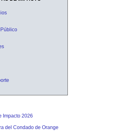
T
dios
 Público
es
Vistazo
General
porte
de
las
Tarifas
de
de Impacto 2026
Impacto
erra del Condado de Orange