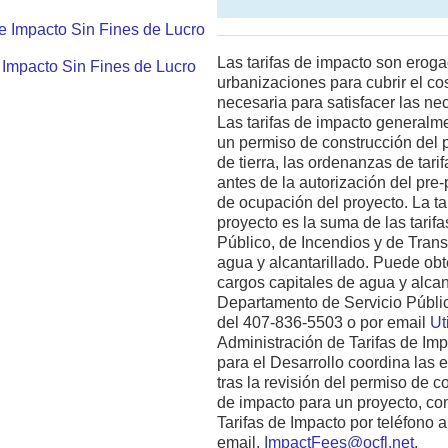
de Impacto Sin Fines de Lucro
Las tarifas de impacto son erog
e Impacto Sin Fines de Lucro
urbanizaciones para cubrir el cos
necesaria para satisfacer las n
Las tarifas de impacto generalm
un permiso de construcción del p
de tierra, las ordenanzas de tari
antes de la autorización del pre-
de ocupación del proyecto. La tar
proyecto es la suma de las tarif
Público, de Incendios y de Tran
agua y alcantarillado. Puede ob
cargos capitales de agua y alca
Departamento de Servicio Públi
del 407-836-5503 o por email
Ut
Administración de Tarifas de Imp
para el Desarrollo coordina las 
tras la revisión del permiso de co
de impacto para un proyecto, co
Tarifas de Impacto por teléfono 
email,
ImpactFees@ocfl.net
.