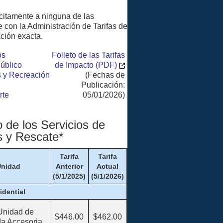
ícitamente a ninguna de las
e con la Administración de Tarifas de
ción exacta.
os
Folleto de las Tarifas
úblico
de Impacto (PDF)
s y Recreación
(Fechas de
Publicación:
rte
05/01/2026)
o de los Servicios de
 y Rescate*
Tarifa
Tarifa
nidad
Anterior
Actual
(5/1/2025)
(5/1/2026)
idential
Unidad de
$446.00
$462.00
da Accesoria