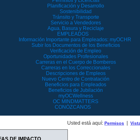
Permisos y Licencias
Planificación y Desarrollo
Sostenibilidad
Tránsito y Transporte
Servicio a Vendedores
Agua, Basura y Reciclaje
EMPLEADOS
Información Importante para Empleados: myOCHR
Subir los Documentos de los Beneficios
Verificación de Empleo
Oportunidades Profesionales
Carreras en el Cuerpo de Bomberos
Carreras en los Correccionales
Descripciones de Empleos
Nuevo Centro de Contratación
Beneficios para Empleados
Beneficios de Jubilación
myOCWellness
OC MINDMATTERS
CONÓZCANOS
Usted está aquí:
|
Permisos
Vist
V
FAS DE IMPACTO