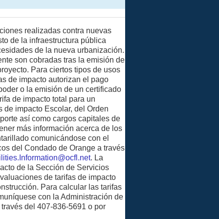
aciones realizadas contra nuevas
to de la infraestructura pública
ecesidades de la nueva urbanización.
ente son cobradas tras la emisión de
royecto. Para ciertos tipos de usos
fas de impacto autorizan el pago
poder o la emisión de un certificado
ifa de impacto total para un
as de impacto Escolar, del Orden
sporte así como cargos capitales de
tener más información acerca de los
ntarillado comunicándose con el
cos del Condado de Orange a través
ilities.Information@ocfl.net
. La
acto de la Sección de Servicios
evaluaciones de tarifas de impacto
nstrucción. Para calcular las tarifas
muníquese con la Administración de
a través del 407-836-5691 o por