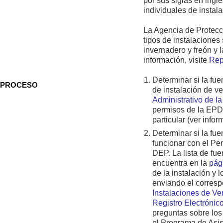
por sus siglas en ingl
individuales de instala
La Agencia de Protecci
tipos de instalaciones
invernadero y freón y
información, visite
Rep
Determinar si la fue
PROCESO
de instalación de v
Administrativo de la
permisos de la EPD 
particular (ver info
Determinar si la fue
funcionar con el Pe
DEP. La lista de fu
encuentra en la
pág
de la instalación y
enviando el corres
Instalaciones de Ve
Registro Electróni
preguntas sobre lo
el Programa de Asi