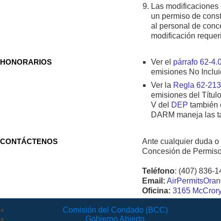
Las modificaciones 
un permiso de const
al personal de conc
modificación requeri
HONORARIOS
Ver el
párrafo 62-4.0
emisiones No Incluid
Ver la
Regla 62-213.
emisiones del Títul
V del
DEP
también o
DARM maneja las tar
CONTÁCTENOS
Ante cualquier duda o p
Concesión de Permisos
Teléfono
: (407) 836-
Email:
AirPermitsOra
Oficina:
3165 McCrory 
Comisión del Condado (BCC)
Gobierno Abierto