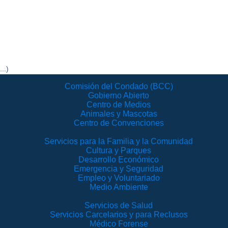
..)
Comisión del Condado (BCC)
Gobierno Abierto
Centro de Medios
Animales y Mascotas
Centro de Convenciones
Servicios para la Familia y la Comunidad
Cultura y Parques
Desarrollo Económico
Emergencia y Seguridad
Empleo y Voluntariado
Medio Ambiente
Servicios de Salud
Servicios Carcelarios y para Reclusos
Médico Forense