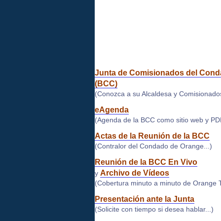
él,
véalo
en
Orange
TV
Junta de Comisionados del Con
(BCC)
(Conozca a su Alcaldesa y Comisionados
eAgenda
(Agenda de la BCC como sitio web y PDF
Actas de la Reunión de la BCC
(Contralor del Condado de Orange...)
Reunión de la BCC En Vivo
Archivo de Vídeos
y
(Cobertura minuto a minuto de Orange T
Presentación ante la Junta
(Solicite con tiempo si desea hablar...)