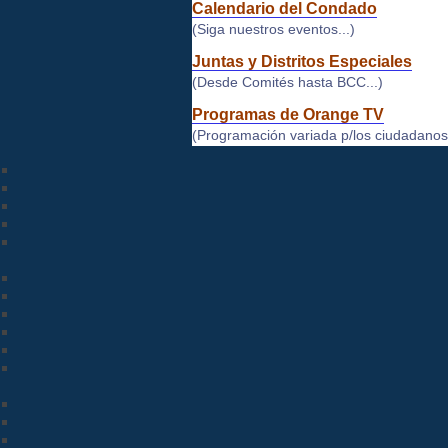
Calendario del Condado
(Siga nuestros eventos...)
Juntas y Distritos Especiales
(Desde Comités hasta BCC...)
Programas de Orange TV
(Programación variada p/los ciudadanos.