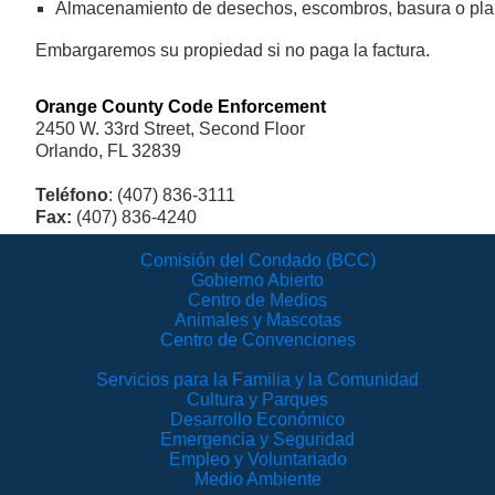
Almacenamiento de desechos, escombros, basura o plant
Embargaremos su propiedad si no paga la factura.
Orange County Code Enforcement
2450 W. 33rd Street, Second Floor
Orlando, FL 32839
Teléfono
: (407) 836-3111
Fax:
(407) 836-4240
Comisión del Condado (BCC)
Gobierno Abierto
Centro de Medios
Animales y Mascotas
Centro de Convenciones
Servicios para la Familia y la Comunidad
Cultura y Parques
Desarrollo Económico
Emergencia y Seguridad
Empleo y Voluntariado
Medio Ambiente