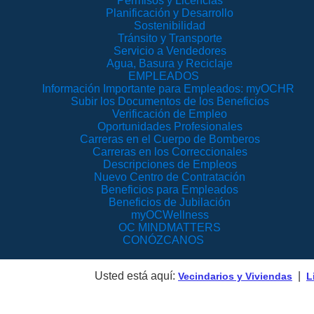
Permisos y Licencias
Planificación y Desarrollo
Sostenibilidad
Tránsito y Transporte
Servicio a Vendedores
Agua, Basura y Reciclaje
EMPLEADOS
Información Importante para Empleados: myOCHR
Subir los Documentos de los Beneficios
Verificación de Empleo
Oportunidades Profesionales
Carreras en el Cuerpo de Bomberos
Carreras en los Correccionales
Descripciones de Empleos
Nuevo Centro de Contratación
Beneficios para Empleados
Beneficios de Jubilación
myOCWellness
OC MINDMATTERS
CONÓZCANOS
Usted está aquí:
|
Vecindarios y Viviendas
L
Chatarras y Bald