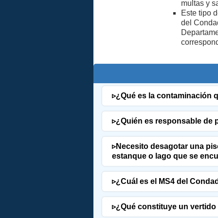
multas y sa
Este tipo 
del Condad
Departamen
correspond
▹
¿Qué es la contaminación q
▹
¿Quién es responsable de p
▹
Necesito desagotar una pisc
estanque o lago que se encu
▹
¿Cuál es el MS4 del Condad
▹
¿Qué constituye un vertido i