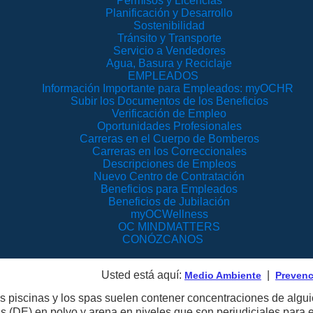
Permisos y Licencias
Planificación y Desarrollo
Sostenibilidad
Tránsito y Transporte
Servicio a Vendedores
Agua, Basura y Reciclaje
EMPLEADOS
Información Importante para Empleados: myOCHR
Subir los Documentos de los Beneficios
Verificación de Empleo
Oportunidades Profesionales
Carreras en el Cuerpo de Bomberos
Carreras en los Correccionales
Descripciones de Empleos
Nuevo Centro de Contratación
Beneficios para Empleados
Beneficios de Jubilación
myOCWellness
OC MINDMATTERS
CONÓZCANOS
Usted está aquí:
|
Medio Ambiente
Prevenc
s piscinas y los spas suelen contener concentraciones de alguic
s (DE) en polvo y arena en niveles que son perjudiciales para 