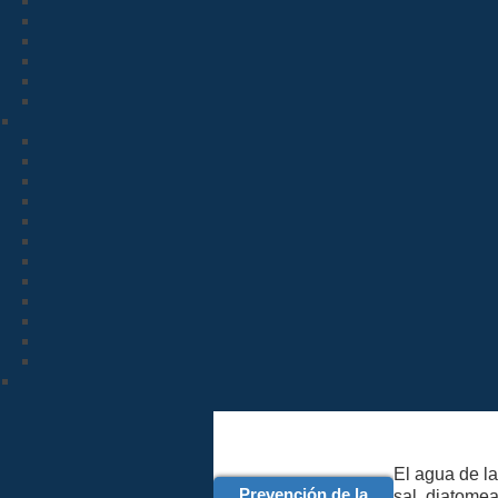
El agua de la
Prevención de la
sal, diatomea