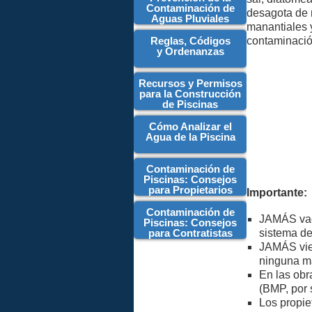
Contaminación de
desagota de 
Aguas Pluviales
manantiales y
Reglas, Códigos
contaminación
y Ordenanzas
Recursos y Permisos
para la Construcción
de Piscinas
Cómo Analizar el
Agua de la Piscina
Contaminación de
Piscinas: Consejos
para Propietarios
Importante:
Contaminación de
JAMÁS vací
Piscinas: Consejos
para Contratistas
sistema de
JAMÁS vier
ninguna ma
En las obr
(BMP, por 
Los propie