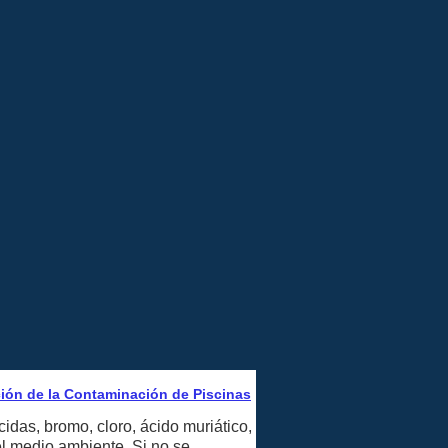
ión de la Contaminación de Piscinas
idas, bromo, cloro, ácido muriático,
el medio ambiente. Si no se