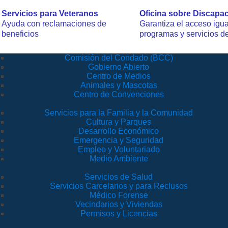
Servicios para Veteranos
Oficina sobre Discapa
Ayuda con reclamaciones de
Garantiza el acceso igual
beneficios
programas y servicios 
Comisión del Condado (BCC)
Gobierno Abierto
Centro de Medios
Animales y Mascotas
Centro de Convenciones
Servicios para la Familia y la Comunidad
Cultura y Parques
Desarrollo Económico
Emergencia y Seguridad
Empleo y Voluntariado
Medio Ambiente
Servicios de Salud
Servicios Carcelarios y para Reclusos
Médico Forense
Vecindarios y Viviendas
Permisos y Licencias