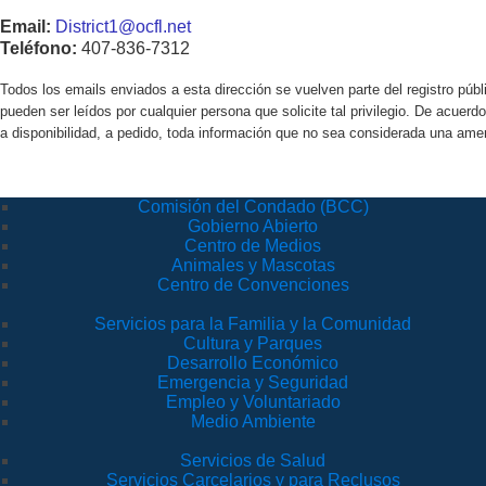
Email:
District1@ocfl.net
Teléfono:
407-836-7312
Todos los emails enviados a esta dirección se vuelven parte del registro pú
pueden ser leídos por cualquier persona que solicite tal privilegio. De acue
a disponibilidad, a pedido, toda información que no sea considerada una amen
Comisión del Condado (BCC)
Gobierno Abierto
Centro de Medios
Animales y Mascotas
Centro de Convenciones
Servicios para la Familia y la Comunidad
Cultura y Parques
Desarrollo Económico
Emergencia y Seguridad
Empleo y Voluntariado
Medio Ambiente
Servicios de Salud
Servicios Carcelarios y para Reclusos