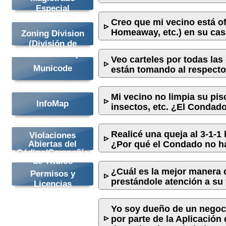
Especial
Creo que mi vecino está of
Homeaway, etc.) en su cas
Zoning Division
(División de
Zonificación)
Veo carteles por todas las
Municode
están tomando al respect
Mi vecino no limpia su pi
InfoMap
insectos, etc. ¿El Condad
Realicé una queja al 3-1-1
Violaciones
¿Por qué el Condado no h
Abiertas del
Código/Compañía
de Títulos
¿Cuál es la mejor manera 
Permisos y
prestándole atención a su
Licencias
Yo soy dueño de un negocio
por parte de la Aplicación