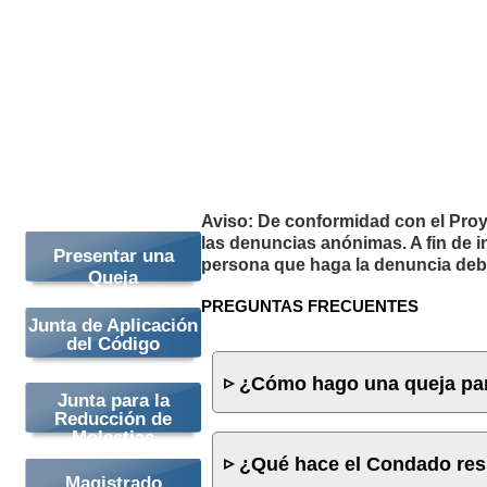
a
través
del
compromiso,
la
instrucción
y
la
aplicación
Aviso: De conformidad con el Proye
las denuncias anónimas. A fin de i
Presentar una
persona que haga la denuncia deb
Queja
PREGUNTAS FRECUENTES
Junta de Aplicación
del Código
¿Cómo hago una queja para
Junta para la
Reducción de
Molestias
¿Qué hace el Condado resp
Magistrado