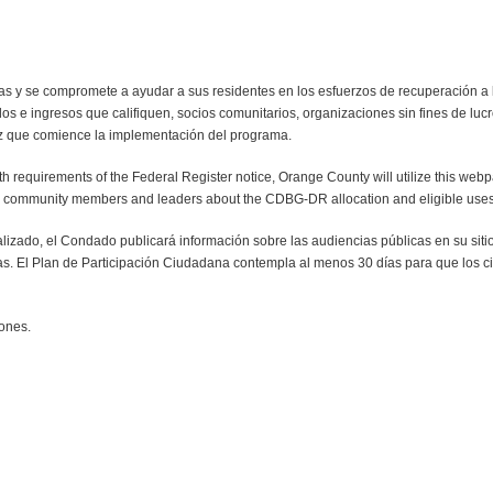
das y se compromete a ayudar a sus residentes en los esfuerzos de recuperación a
tados e ingresos que califiquen, socios comunitarios, organizaciones sin fines de 
ez que comience la implementación del programa.
requirements of the Federal Register notice, Orange County will utilize this webp
form community members and leaders about the CDBG-DR allocation and eligible uses
izado, el Condado publicará información sobre las audiencias públicas en su sit
tas. El Plan de Participación Ciudadana contempla al menos 30 días para que los
iones.