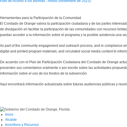
Plan de Acceso a los Idiomas - Anexo (noviembre de 2023)
Herramientas para la Participación de la Comunidad
El Condado de Orange valora la participación ciudadana y de las partes interesa
de divulgación en facilitar la participación de las comunidades con recursos limi
puedan acceder a la información sobre el programa y la posible asistencia una v
As part of the community engagement and outreach process, and in compliance with 
digital and printed program materials, and circulated social media content to in
De acuerdo con el Plan de Participación Ciudadana del Condado de Orange actual
presenten sus comentarios oralmente o por escrito sobre las actividades propues
información sobre el uso de los fondos de la subvención.
Aquí encontrará información actualizada sobre futuras audiencias públicas y reun
Inicio
Alcalde
Incentivos y Recursos