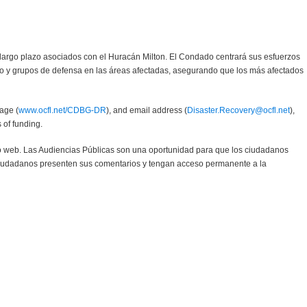
 largo plazo asociados con el Huracán Milton. El Condado centrará sus esfuerzos
lucro y grupos de defensa en las áreas afectadas, asegurando que los más afectados
age (
www.ocfl.net/CDBG-DR
), and email address (
Disaster.Recovery@ocfl.net
),
 of funding.
io web. Las Audiencias Públicas son una oportunidad para que los ciudadanos
 ciudadanos presenten sus comentarios y tengan acceso permanente a la