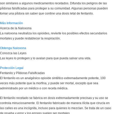
son similares a algunos medicamentos recetados. Difunda los peligros de las
píldoras falsificadas para proteger a su comunidad. Algunas personas pueden
tomar una píldora sin saber que contine una dosis letal de fentanilo.
Más Información
Acerca de la Naloxona
La naloxona neutraliza los opioides, revierte los posibles efectos secundarios
mortales y puede restablecer la respiración.
Obtenga Naloxona
Conozca las Leyes
Las leyes lo protegen y lo avalan para que pueda salvar una vida.
Protección Legal
Fentanilo y Píldoras Falsificadas
El fentanilo es un analgésico opioide sintético extremadamente potente, 100
veces más potente que la morfina, y puede ser mortal, excepto que sea
administrado por un médico o con receta médica.
El fentanilo recetado se fabrica en dosis extremadamente precisas y su uso se
controla minuciosamente. El fentanilo fabricado de manera ilícita que cirucla en
las calles es una incógnita, incluso para quienes lo mezclan. Se trata de un caso
de prueba y error y los errores suelen ser mortales.