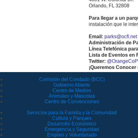
Orlando, FL 32808
Para llegar a un par
instalación que le int
Email:
parks@ocfl.net
Administración de P
Línea Telefónica par
Lista de Eventos en
Twitter:
@OrangeCoP
¡Queremos Conocer s
Comisión del Condado (BCC)
Gobierno Abierto
Centro de Medios
Animales y Mascotas
Centro de Convenciones
Servicios para la Familia y la Comunidad
Cultura y Parques
Desarrollo Económico
Emergencia y Seguridad
Empleo y Voluntariado