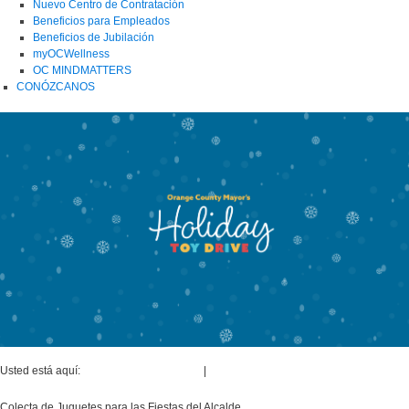
Nuevo Centro de Contratación
Beneficios para Empleados
Beneficios de Jubilación
myOCWellness
OC MINDMATTERS
CONÓZCANOS
Usted está aquí:
Junta de Comisionados
|
Iniciativas y Recursos del Alcalde
Colecta de Juguetes para las Fiestas del Alcalde