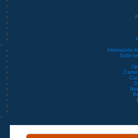
P
A
Información 
Subir l
Op
Carre
Car
D
Nue
Be