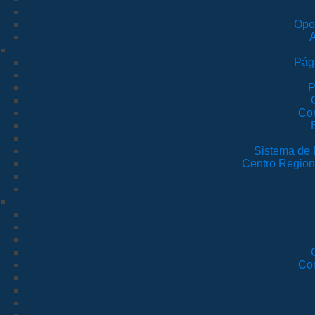
Opor
A
Pági
P
Co
Sistema de 
Centro Region
Co