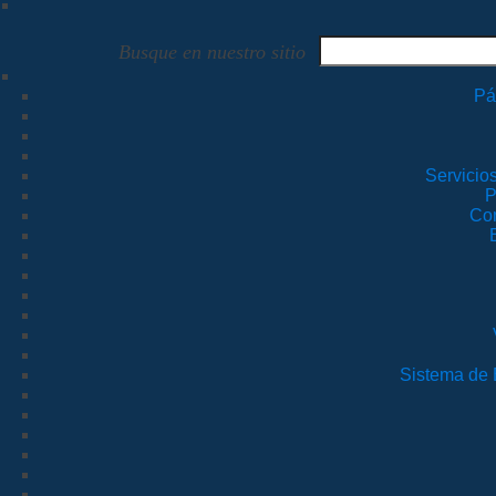
Busque en nuestro sitio
Pá
Servicio
P
Co
Sistema de 