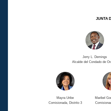
JUNTA 
Jerry L. Demings
Alcalde del Condado de O
Mayra Uribe
Maribel Go
Comisionada, Distrito 3
Comisionad