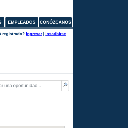
S
EMPLEADOS
CONÓZCANOS
á registrado?
Ingresar
|
Inscribirse